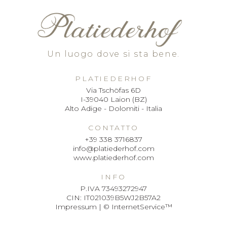
Un luogo dove si sta bene.
PLATIEDERHOF
Via Tschöfas 6D
I-39040 Laion (BZ)
Alto Adige - Dolomiti - Italia
CONTATTO
+39 338 3716837
info@platiederhof.com
www.platiederhof.com
INFO
P.IVA 73493272947
CIN: IT021039B5WJ2B57A2
Impressum
|
© InternetService™